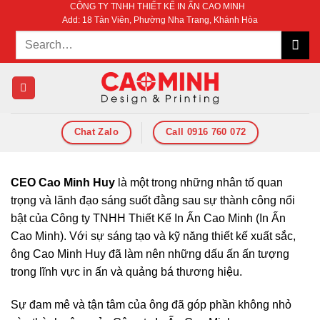
CÔNG TY TNHH THIẾT KẾ IN ẤN CAO MINH
Bỏ
Add: 18 Tản Viên, Phường Nha Trang, Khánh Hòa
qua
nội
dung
Chat Zalo
Call 0916 760 072
CEO Cao Minh Huy
là một trong những nhân tố quan
trọng và lãnh đạo sáng suốt đằng sau sự thành công nổi
bật của Công ty TNHH Thiết Kế In Ấn Cao Minh (In Ấn
Cao Minh). Với sự sáng tạo và kỹ năng thiết kế xuất sắc,
ông Cao Minh Huy đã làm nên những dấu ấn ấn tượng
trong lĩnh vực in ấn và quảng bá thương hiệu.
Sự đam mê và tận tâm của ông đã góp phần không nhỏ