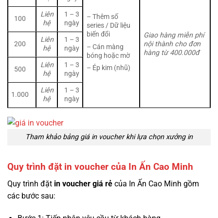
Liên
1 – 3
– Thêm số
100
hệ
ngày
series / Dữ liệu
biến đổi
Giao hàng miễn phí
Liên
1 – 3
200
nội thành cho đơn
– Cán màng
hệ
ngày
hàng từ 400.000đ
bóng hoặc mờ
Liên
1 – 3
– Ép kim (nhũ)
500
hệ
ngày
Liên
1 – 3
1.000
hệ
ngày
Tham khảo bảng giá in voucher khi lựa chọn xưởng in
Quy trình đặt in voucher của In Ấn Cao Minh
Quy trình đặt
in voucher giá rẻ
của In Ấn Cao Minh gồm
các bước sau: