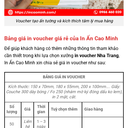
Voucher tạo ấn tường và kích thích tâm lý mua hàng
Bảng giá in voucher giá rẻ của In Ấn Cao Minh
Để giúp khách hàng có thêm những thông tin tham khảo
cần thiết trong khi lựa chọn xưởng
in voucher Nha Trang
,
In Ấn Cao Minh xin chia sẻ giá in voucher như sau:
BẢNG GIÁ IN VOUCHER
Kích thước: 150 x 70mm, 180 x 55mm, 200 x 100mm…. Giấy:
Couche 300 dày bóng / Fo 250 (nhám mờ ký đóng dấu ko lem),
in 2 mặt, cắt.
Số
Thời
Giá
Tuỳ chọn thêm
Giao hàng
lượng
gian
Liên
1 – 3
50
hệ
ngày