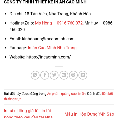
CÔNG TY TNHH THIẾT KẾ IN ẤN CAO MINH
Địa chỉ: 18 Tản Viên, Nha Trang, Khánh Hòa
Hotline/Zalo:
Ms Hồng – 0916 760 072
, Mr Huy – 0986
460 020
Email: kinhdoanh@incaominh.com
Fanpage:
In ấn Cao Minh Nha Trang
Website: https://incaominh.com/
Bài viết này được đăng trong
Ấn phẩm quảng cáo
,
In ấn
. Đánh dấu
liên kết
thường trực
.
In túi ni lông giá tốt, in túi
Mẫu In Hộp Đựng Yến Sào
bóng theo yêu cầu tại Nha