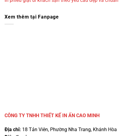
In phiếu giặt ủi khách sạn theo yêu cầu đẹp và chuẩn
Xem thêm tại Fanpage
CÔNG TY TNHH THIẾT KẾ IN ẤN CAO MINH
Địa chỉ:
18 Tản Viên, Phường Nha Trang, Khánh Hòa