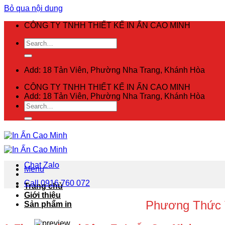
Bỏ qua nội dung
CÔNG TY TNHH THIẾT KẾ IN ẤN CAO MINH
Add: 18 Tản Viên, Phường Nha Trang, Khánh Hòa
CÔNG TY TNHH THIẾT KẾ IN ẤN CAO MINH
Add: 18 Tản Viên, Phường Nha Trang, Khánh Hòa
Chat Zalo
Menu
Call 0916 760 072
Trang chủ
Giới thiệu
Phương Thức T
Sản phẩm in