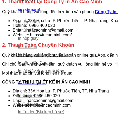
1. Thanh toán tại Công Ty In Ấn Cao Minh
Ấn phẩm bao bì
Quý khách hàng vui lòng đến trực tiếp văn phòng
Công Ty In
Địa chỉ: 33A Hoa Lư, P. Phước Tiến, TP. Nha Trang, K
In tem nhãn
Hotline: 0986 460 020
Email: inancaominh@gmail.com
In túi giấy
Website: https://incaominh.com/
In hộp giấy
2. Thanh Toán Chuyển Khoản
In túi nilon
In túi giấy đựng thực phẩm
Quý khách hàng vui lòng chuyển khoản online qua App, đến 
In hộp giấy Carton
Ghi chú: Sau khi chuyển tiền, quý khách vui lòng liên hệ với H
In túi giấy đựng quà tặng
Mọi thắc mắc xin vui lòng liên hệ qua:
CÔNG TY TNHH THIẾT KẾ IN ẤN CAO MINH
Ấn phẩm văn phòng
Địa chỉ: 33A Hoa Lư, P. Phước TIến, TP. Nha Trang
In Card Visit
Điện thoại: 0986 460 020
Email: inancaominh@gmail.com
In Catalogue
Website: https://incaominh.com
In Folder (Bìa kẹp hồ sơ)