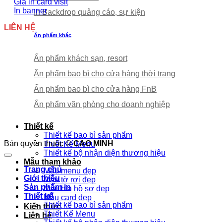
Giá in card visit
In banner
In Backdrop quảng cáo, sự kiện
LIÊN HỆ
Ấn phẩm khác
Ấn phẩm khách sạn, resort
Ấn phẩm bao bì cho cửa hàng thời trang
Ấn phẩm bao bì cho cửa hàng FnB
Ấn phẩm văn phòng cho doanh nghiệp
Thiết kế
Thiết kế bao bì sản phẩm
Bản quyền thuộc ©
CAO MINH
Thiết Kế Menu
Thiết kế bộ nhận diện thương hiệu
Mẫu tham khảo
Trang chủ
Mẫu menu đẹp
Giới thiệu
Mẫu tờ rơi đẹp
Sản phẩm in
Mẫu bìa hồ sơ đẹp
Thiết kế
Mẫu card đẹp
Thiết kế bao bì sản phẩm
Kiến thức
Thiết Kế Menu
Liên hệ