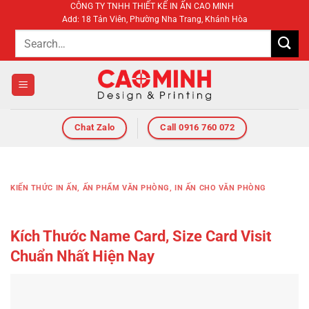
CÔNG TY TNHH THIẾT KẾ IN ẤN CAO MINH
Bỏ
Add: 18 Tản Viên, Phường Nha Trang, Khánh Hòa
qua
nội
dung
Chat Zalo
Call 0916 760 072
KIẾN THỨC IN ẤN
,
ẤN PHẨM VĂN PHÒNG
,
IN ẤN CHO VĂN PHÒNG
Kích Thước Name Card, Size Card Visit
Chuẩn Nhất Hiện Nay