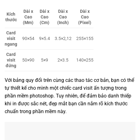
Dài x
Dài x
Dài x
Dài x
Kích
Cao
Cao
Cao
Cao
thước
(Mm)
(Cm)
(Inch)
(Pixel)
Card
visit
90×54
9×5.4
3.5×2,12
255×155
ngang
Card
visit
50×90
5×9
2×3.5
140×255
đứng
Với bảng quy đổi trên cùng các thao tác cơ bản, bạn có thể
tự thiết kế cho mình một chiếc card visit ấn tượng trong
phần mềm photoshop. Tuy nhiên, để đảm bảo danh thiếp
khi in được sắc nét, đẹp mắt bạn cần nắm rõ kích thước
chuẩn trong phần mềm này.