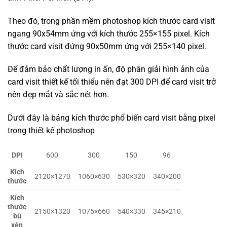
Theo đó, trong phần mềm photoshop kích thước card visit
ngang 90x54mm ứng với kích thước 255×155 pixel. Kích
thước card visit đứng 90x50mm ứng với 255×140 pixel.
Để đảm bảo chất lượng in ấn, độ phân giải hình ảnh của
card visit thiết kế tối thiểu nên đạt 300 DPI để card visit trở
nên đẹp mắt và sắc nét hơn.
Dưới đây là bảng kích thước phổ biến card visit bằng pixel
trong thiết kế photoshop
DPI
600
300
150
96
Kích
2120×1270
1060×630
530×320
340×200
thước
Kích
thước
2150×1320
1075×660
540×330
345×210
bù
xén