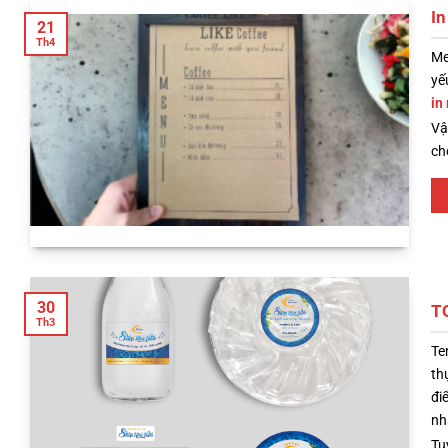
In
21
Th4
Me
yế
in
Vậ
ch
30
TO
Th3
Te
th
đi
nh
Tu