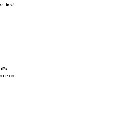
g tin về
biểu
n nên in