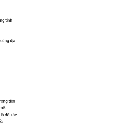
ng tính
 cùng địa
ương tiện
 mẽ.
là đối tác
ếc