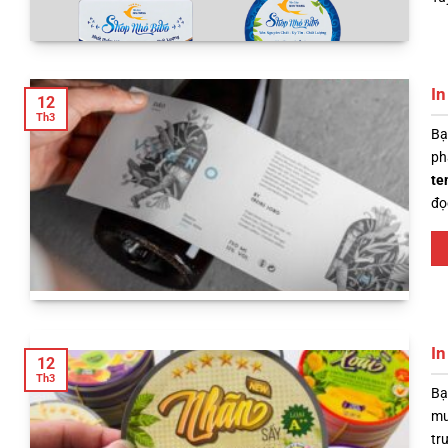
In
12
Th3
Bạ
ph
te
đọ
In
12
Th3
Bạ
mu
tr