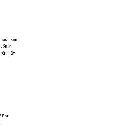
 muốn sản
 muốn
in
rên, hãy
? Bạn
hị