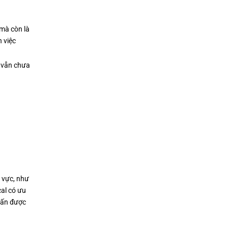
 mà còn là
 việc
 vẫn chưa
 vực, như
al có ưu
n ấn được