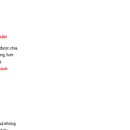
oàn
 được chia
ng, hơn
g.
bánh
quả không