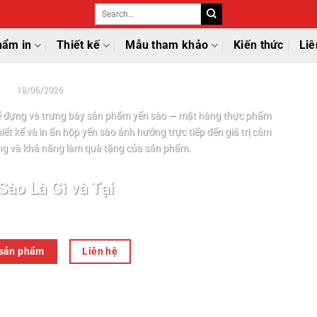
hẩm in
Thiết kế
Mẫu tham khảo
Kiến thức
Liê
IN ẤN
 Các Loại, Thiết Kế và Quy Trình In Ấn
18/06/2026
ể đựng và trưng bày sản phẩm yến sào — mặt hàng thực phẩm
Thiết kế và in ấn hộp yến sào ảnh hưởng trực tiếp đến giá trị cảm
ng và khả năng làm quà tặng của sản phẩm.
Sào Là Gì và Tại
Tiếp tục đọc
→
t sản phẩm
Liên hệ