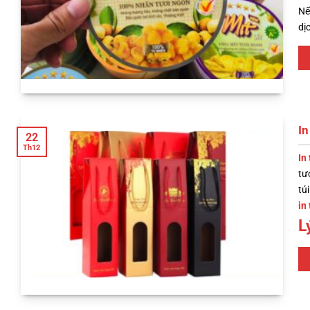
Nế
dị
In
22
Th12
In
tư
tú
in
L