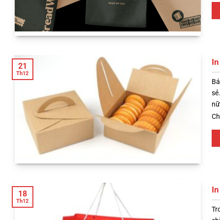
In
21
Th12
Bá
sẻ
nữ
Ch
In
18
Th12
Tr