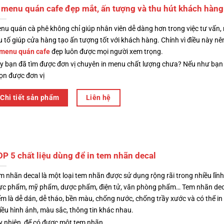
 menu quán cafe đẹp mắt, ấn tượng và thu hút khách hàng
nu quán cà phê không chỉ giúp nhân viên dễ dàng hơn trong việc tư vấn,
u tố giúp cửa hàng tạo ấn tượng tốt với khách hàng. Chính vì điều này nên
 menu quán cafe
đẹp luôn được mọi người xem trọng.
y bạn đã tìm được đơn vị chuyên in menu chất lượng chưa? Nếu như bạn
ọn được đơn vị
Chi tiết sản phẩm
Liên hệ
P 5 chất liệu dùng để in tem nhãn decal
m nhãn decal là một loại tem nhãn được sử dụng rộng rãi trong nhiều lĩnh
ực phẩm, mỹ phẩm, dược phẩm, điện tử, văn phòng phẩm… Tem nhãn dec
ểm là dễ dán, dễ tháo, bền màu, chống nước, chống trầy xước và có thể i
iều hình ảnh, màu sắc, thông tin khác nhau.
y nhiên, để có được một tem nhãn