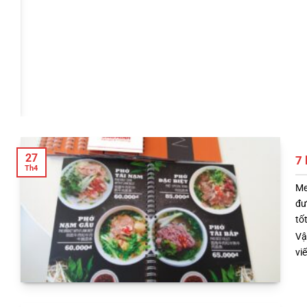
27
7 
Th4
Me
đ
tố
Vậ
vi