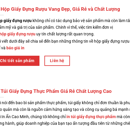
 Hộp Giấy Đựng Rượu Vang Đẹp, Giá Rẻ và Chất Lượng
p giấy đựng rượu
không chỉ có tác dụng bảo vệ sản phẩm mà còn làm tă
ẩm mỹ và giá trị của sản phẩm. Chính vì thế, việc tìm kiếm đơn vị
 hộp giấy đựng rượu
uy tín chất lượng rất quan trọng.
i viết dưới đây sẽ chia sẻ đến bạn những thông tin về hộp giấy đựng rượu
ỉ và
báo giá in
Chi tiết sản phẩm
Liên hệ
 Túi Giấy Đựng Thực Phẩm Giá Rẻ Chất Lượng Cao
i nói đến bao bì sản phẩm thực phẩm, túi giấy không chỉ đơn thuần là ph
o quản mà còn là nguồn cảm hứng sáng tạo và công cụ quảng bá mạnh
i In Ấn Cao Minh, chúng tôi không chỉ
in túi giấy đựng thực phẩm
mà còn 
ng hành, giúp doanh nghiệp của bạn tạo ấn tượng đầu tiên từ những chi