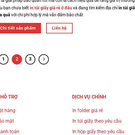
ỉ là giải pháp bảo quản tốt mà còn là cách hiệu quả để tăng giá trị thương
u bạn chưa biết
in túi giấy giá rẻ ở đâu
và đang tìm kiếm địa chỉ
in túi g
a quả
với chi phí hợp lý mà vẫn đảm bảo chất
Chi tiết sản phẩm
Liên hệ
1
2
3
 HỖ TRỢ
DỊCH VỤ CHÍNH
ặt hàng
In folder giá rẻ
ảo mật
In túi giấy theo yêu cầu
hanh toán
In hộp giấy theo yêu cầu