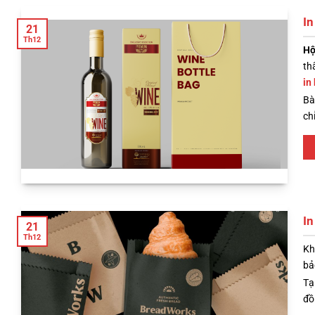
In
21
Th12
Hộ
th
in
Bà
ch
In
21
Th12
Kh
bả
Tạ
đồ