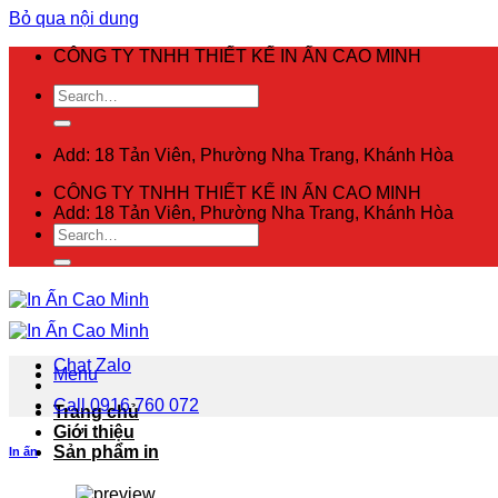
Bỏ qua nội dung
CÔNG TY TNHH THIẾT KẾ IN ẤN CAO MINH
Add: 18 Tản Viên, Phường Nha Trang, Khánh Hòa
CÔNG TY TNHH THIẾT KẾ IN ẤN CAO MINH
Add: 18 Tản Viên, Phường Nha Trang, Khánh Hòa
Chat Zalo
Menu
Call 0916 760 072
Trang chủ
Giới thiệu
Sản phẩm in
In ấn