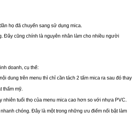
n dần họ đã chuyển sang sử dụng mica.
áng. Đây cũng chính là nguyên nhân làm cho nhiều người
inh doanh, cụ thể:
ội dung trên menu thì chỉ cần tách 2 tấm mica ra sau đó thay
t thẩm mỹ.
 nhiên tuổi thọ của menu mica cao hơn so với nhựa PVC.
h nhanh chóng. Đây là một trong những ưu điểm nổi bật làm