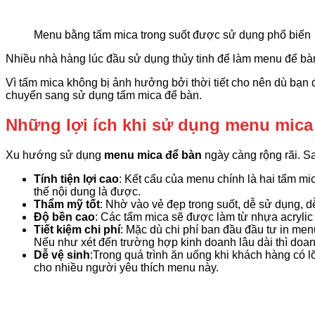
Menu bằng tấm mica trong suốt được sử dụng phổ biến
Nhiều nhà hàng lúc đầu sử dụng thủy tinh để làm menu để bàn
Vì tấm mica không bị ảnh hưởng bởi thời tiết cho nên dù bạn 
chuyển sang sử dụng tấm mica để bàn.
Những lợi ích khi sử dụng menu mica
Xu hướng sử dụng
menu mica để bàn
ngày càng rộng rãi. Sa
Tính tiện lợi cao
: Kết cấu của menu chính là hai tấm mi
thế nội dung là được.
Thẩm mỹ tốt
: Nhờ vào vẻ đẹp trong suốt, dễ sử dụng, 
Độ bền cao
: Các tấm mica sẽ được làm từ nhựa acrylic 
Tiết kiệm chi phí
: Mặc dù chi phí ban đầu đầu tư in me
Nếu như xét đến trường hợp kinh doanh lâu dài thì doan
Dễ vệ sinh
:Trong quá trình ăn uống khi khách hàng có 
cho nhiều người yêu thích menu này.