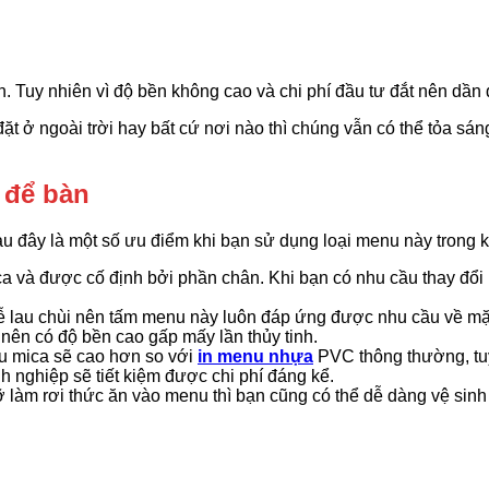
. Tuy nhiên vì độ bền không cao và chi phí đầu tư đắt nên dầ
đặt ở ngoài trời hay bất cứ nơi nào thì chúng vẫn có thể tỏa s
 để bàn
u đây là một số ưu điểm khi bạn sử dụng loại menu này trong k
ca và được cố định bởi phần chân. Khi bạn có nhu cầu thay đổi n
dễ lau chùi nên tấm menu này luôn đáp ứng được nhu cầu về mặ
nên có độ bền cao gấp mấy lần thủy tinh.
nu mica sẽ cao hơn so với
in menu nhựa
PVC thông thường, tuy
h nghiệp sẽ tiết kiệm được chi phí đáng kể.
lỡ làm rơi thức ăn vào menu thì bạn cũng có thể dễ dàng vệ sin