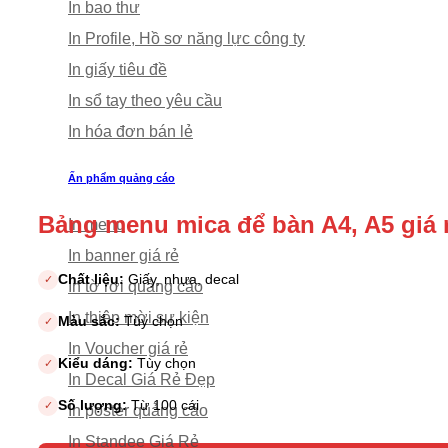
In bao thư
In Profile, Hồ sơ năng lực công ty
In giấy tiêu đề
In sổ tay theo yêu cầu
In hóa đơn bán lẻ
Ấn phẩm quảng cáo
Bảng menu mica để bàn A4, A5 giá 
In menu
In banner giá rẻ
Chất liệu:
Giấy, nhựa, decal
✓
In tờ rơi quảng cáo
In thiệp mời sự kiện
Màu sắc:
Tùy chọn
✓
In Voucher giá rẻ
Kiểu dáng:
Tùy chọn
✓
In Decal Giá Rẻ Đẹp
Số lượng:
Từ 100 cái
✓
In poster quảng cáo
In Standee Giá Rẻ