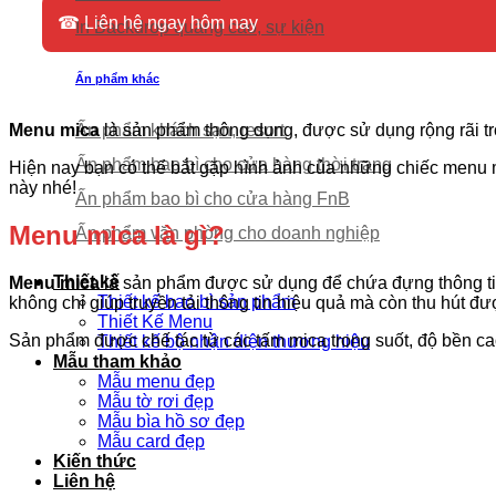
☎ Liên hệ ngay hôm nay
In Backdrop quảng cáo, sự kiện
Ấn phẩm khác
Menu mica
Ấn phẩm khách sạn, resort
là sản phẩm thông dụng, được sử dụng rộng rãi tr
Ấn phẩm bao bì cho cửa hàng thời trang
Hiện nay bạn có thể bắt gặp hình ảnh của những chiếc menu mi
này nhé!
Ấn phẩm bao bì cho cửa hàng FnB
Menu mica là gì?
Ấn phẩm văn phòng cho doanh nghiệp
Thiết kế
Menu mica
là sản phẩm được sử dụng để chứa đựng thông tin
Thiết kế bao bì sản phẩm
không chỉ giúp truyền tải thông tin hiệu quả mà còn thu hút đ
Thiết Kế Menu
Sản phẩm được chế tác từ các tấm mica trong suốt, độ bền cao
Thiết kế bộ nhận diện thương hiệu
Mẫu tham khảo
Mẫu menu đẹp
Mẫu tờ rơi đẹp
Mẫu bìa hồ sơ đẹp
Mẫu card đẹp
Kiến thức
Liên hệ