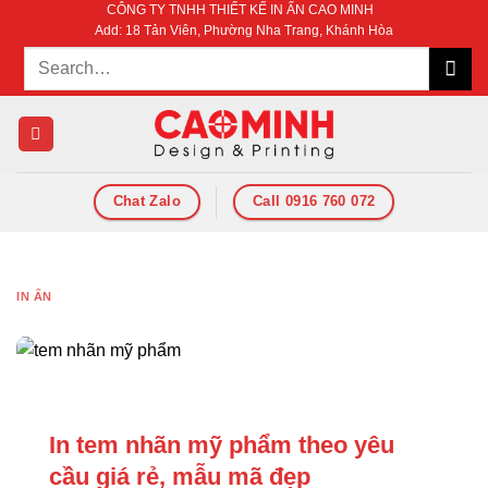
CÔNG TY TNHH THIẾT KẾ IN ẤN CAO MINH
Bỏ
Add: 18 Tản Viên, Phường Nha Trang, Khánh Hòa
qua
nội
dung
Chat Zalo
Call 0916 760 072
IN ẤN
In tem nhãn mỹ phẩm theo yêu
cầu giá rẻ, mẫu mã đẹp