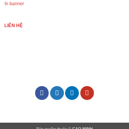
In banner
LIÊN HỆ
Bản quyền thuộc ©
CAO MINH